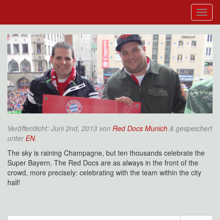
Veröffentlicht:
Juni 2nd, 2013
von
Red Docs Munich
&
gespeichert
unter
EN
.
The sky is raining Champagne, but ten thousands celebrate the
Super Bayern. The Red Docs are as always in the front of the
crowd, more precisely: celebrating with the team within the city
hall!