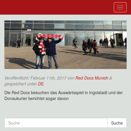
Veröffentlicht:
Februar 11th, 2017
von
Red Docs Munich
&
gespeichert unter
DE
.
Die Red Docs besuchen das Auswärtsspiel in Ingolstadt und der
Donaukurier berichtet sogar davon
Suche