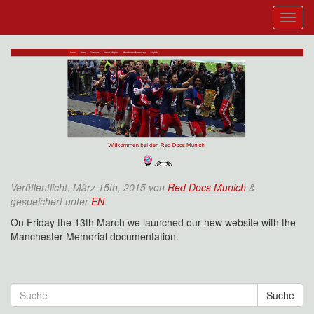
Veröffentlicht:
März 15th, 2015
von
Red Docs Munich
&
gespeichert unter
EN
.
On Friday the 13th March we launched our new website with the
Manchester Memorial documentation.
Suche