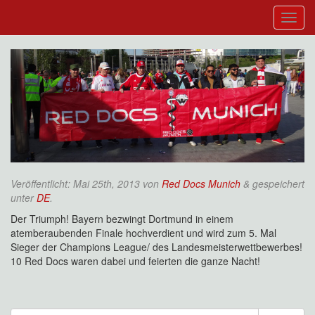
Veröffentlicht:
Mai 25th, 2013
von
Red Docs Munich
&
gespeichert
unter
DE
.
Der Triumph! Bayern bezwingt Dortmund in einem
atemberaubenden Finale hochverdient und wird zum 5. Mal
Sieger der Champions League/ des Landesmeisterwettbewerbes!
10 Red Docs waren dabei und feierten die ganze Nacht!