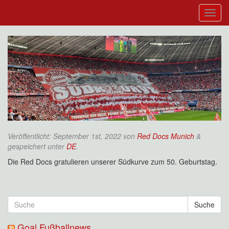
Veröffentlicht:
September 1st, 2022
von
Red Docs Munich
&
gespeichert unter
DE
.
Die Red Docs gratulieren unserer Südkurve zum 50. Geburtstag.
Suche
Goal Fußballnews