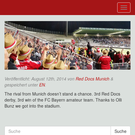
Veröffentlicht:
August 12th, 2014
von
Red Docs Munich
&
gespeichert unter
EN
.
The rival from Munich doesn’t stand a chance. 3rd Red Docs
derby, 3rd win of the FC Bayern amateur team. Thanks to Olli
Bunz we got into the stadium.
Suche